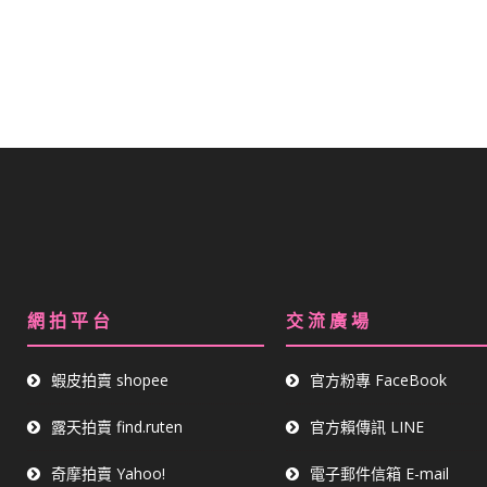
儕鋒化粧品線上商城
網 拍 平 台
交 流 廣 場
蝦皮拍賣 shopee
官方粉專 FaceBook
露天拍賣 find.ruten
官方賴傳訊 LINE
奇摩拍賣 Yahoo!
電子郵件信箱 E-mail