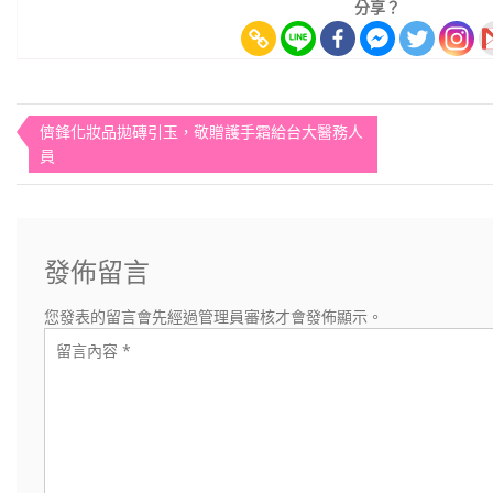
分享？
文
儕鋒化妝品拋磚引玉，敬贈護手霜給台大醫務人
員
章
導
覽
發佈留言
您發表的留言會先經過管理員審核才會發佈顯示。