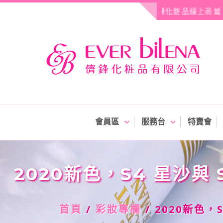
Skip
歡迎光臨! 儕鋒化粧品線上商城
to
content
儕鋒化粧品線上商城
會員區
服務台
特賣會
2020新色，S4 星沙與
首頁
/
彩妝專欄
/ 2020新色