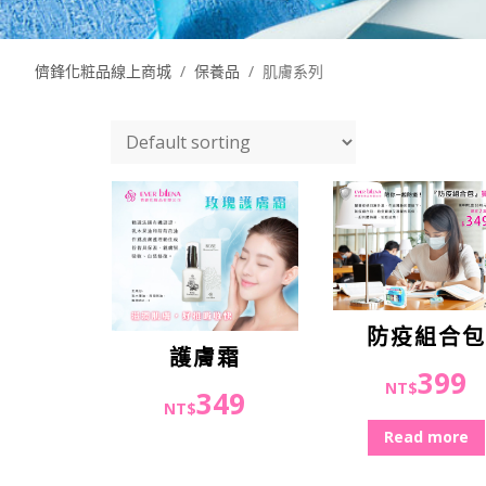
儕鋒化粧品線上商城
/
保養品
/
肌膚系列
防疫組合包
護膚霜
399
NT$
349
NT$
Read more