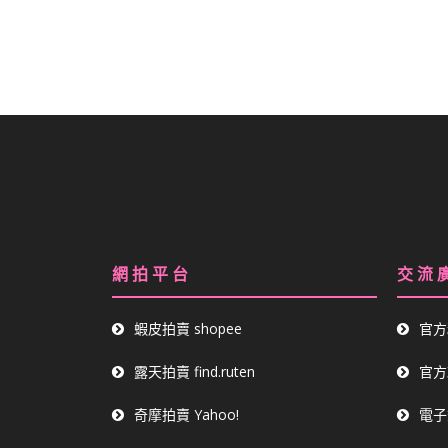
儕鋒化粧品線上商城
網 拍 平 台
交 流 
蝦皮拍賣 shopee
官方
露天拍賣 find.ruten
官方
奇摩拍賣 Yahoo!
電子