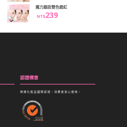
魔力胭妝雙色腮紅
239
NT$
認證標章
儕鋒化粧品國際認證，消費者安心使用。