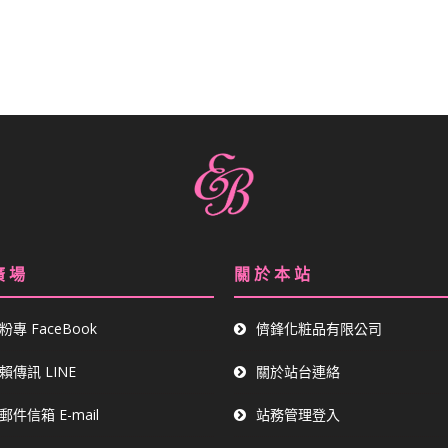
廣 場
關 於 本 站
粉專 FaceBook
儕鋒化粧品有限公司
賴傳訊 LINE
關於站台連絡
郵件信箱 E-mail
站務管理登入