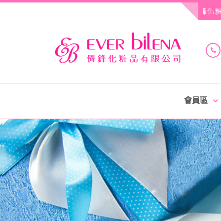
Skip
歡迎光臨! 儕鋒化粧
to
content
儕
會員區