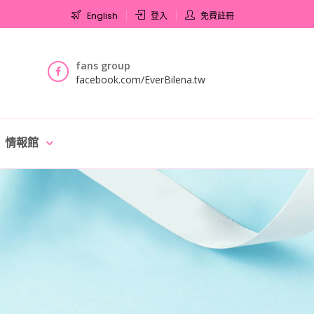
English
登入
免費註冊
fans group
facebook.com/EverBilena.tw
情報館