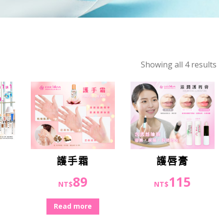
Showing all 4 results
護手霜
護唇膏
89
115
NT$
NT$
Read more