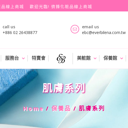
品線上商城
歡迎光臨! 儕鋒化粧品線上商城
鋒化粧品線上商城
call us
email us
+886 02 26438877
ebc@everbilena.com.tw
服務台
特賣會
美粧館
保養館
肌膚系列
Home
/
保養品
/ 肌膚系列